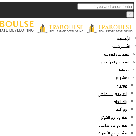
×
الرئيسية
الشـــركــة
لمحة عن الشركة
لمحة عن المؤسس
خدماتنا
المشاريع
فيو تاور
إيغل تاور – المالكي
بناء المنير
برج آلاء
مشروع برج الكوثر
مشروع بناء سلمى
مشروع برج الأميرات