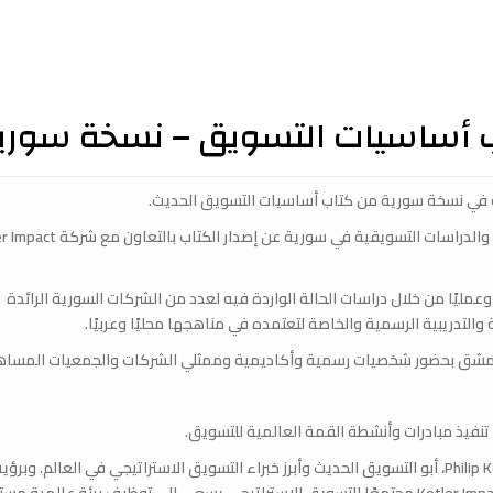
أساسيات التسويق – نسخة سوري
ي نسخة سورية من كتاب أساسيات التسويق الحديث.
حيث أعلنت شركة One Eighty الرائدة في مجال الاستشارات والدراسات التسويقية في سوري
عمليًا من خلال دراسات الحالة الواردة فيه لعدد من الشركات السورية الرائدة
ية والتدريبية الرسمية والخاصة لتعتمده في مناهجها محليًا وعربيًا.
 دمشق بحضور شخصيات رسمية وأكاديمية وممثلي الشركات والجمعيات المسا
تأسست القمة العالمية للتسويق على يد البروفيسور Philip Kotler، أبو التسويق الحديث وأبرز خبراء التسويق الاستراتيجي في العالم. وبرؤ
مثيل لها لدمج الاستدامة عبر المؤسسات، تعد مؤسسة Kotler Impact مجتمعًا للتسويق الاستراتيجي يسعى إلى توظيف بيئة عالمي