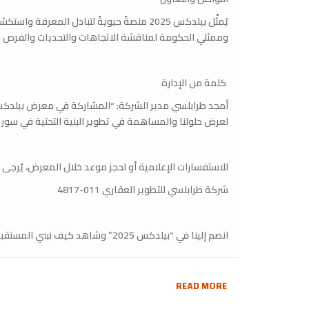
يُمثّل بيلدكس 2025 منصةً حيويةً لتبادل ال
وممثلي الحكومة لمناقشة الاتجاهات والتحديات والفرص في
كلمة من الإدارة
لعرض حلولنا والمساهمة في تطوير البنية التحتية في سوريا، م
للاستفسارات الإعلامية أو لحجز موعد خلال المعرض، يُرجى 
شركة طرابلسي للتطوير العقاري 011-4817
انضم إلينا في “بيلدكس 2025” وشاهد كيف نبني المستقبل!
READ MORE