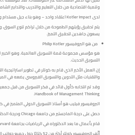
وتنمية اقتصادية من خلال التعليم والتدريب والتدابير الشامل
لدى Kotler Impact اعتقاد واحد – وهو بناء جيل مستدام ومتطور وقابل للتحول.
يتم تحقيق رؤيتهم الطموحة من خلال تراكم تنوع السوق، وتنف
يسعون جاهدين لتحقيق التميز.
من هو البروفيسور Philip Kotler
هو مؤسس مجموعة قمة التسويق العالمية. وهو الخبير الع
التسويق الحديث.
إن العمل الأخير الذي قام به كوتلر في تطوير استراتيجية ا
والتقنيات مثل التدوين والتسويق الفيروسي يضعه في المرتبة 11 في قائمة أفضل 50 مفكرًا في عالم الا
وقد تم انتخابه كأول قائد في فكر التسويق من قبل جمعي
Handbook of Management Thinking.
البروفيسور فيليب هو أستاذ التسويق الدولي المتميز في كلية Kellogg للإدارة بجامعة western
حصل على درجة الماجستير من جامعة Chicago ودرجة الدكتوراه من معهد MIT للتكنولوجيا، وكلاهما في الاقتصاد.
قام بأعمال ما بعد الدكتوراه في الرياضيات بجامعة Harvard والعلوم السلوكية بجامعة Chicago
ألّف البروفيسور كوتلر أكثر من 2