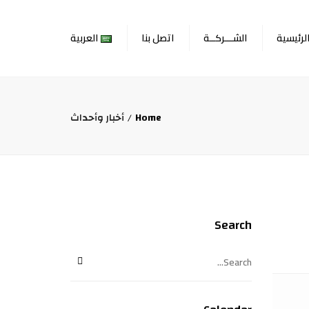
×
لرئيسية
الشـــركــة
اتصل بنا
العربية
لمحة عن الشركة
English
لمحة عن المؤسس
العربية
Home
أخبار وأحداث
خدماتنا
المشاريع
أخبار وأحداث
وظائف
Search