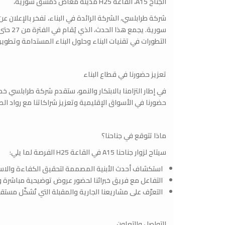
الجناح A15، القاعة H25 مدينة معاض دمشق سورية،
التطورات في تقنيات البناء وحلول البناء المستدامة وتطوير ال
تعزيز حضورنا في قطاع البناء
حضورنا في الأسواق الإقليمية وتعزيز شراكاتنا مع رواد الص
ماذا تتوقع في جناحنا؟
سيتاح لزوار جناحنا A15 في القاعة H25 الفرصة لما يلي:
استكشاف أحدث الأبنية المصممة لتحقيق الكفاءة والاس
التفاعل مع فريق خبرائنا لحضور عروض توضيحية مباشرة 
التعرّف على مشاريعنا الجارية والمقبلة التي تُشكّل مستقب
التواصل والتعاون