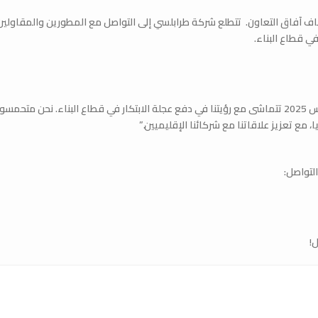
معرفة واستكشاف آفاق التعاون. تتطلع شركة طرابلسي إلى التواصل مع المطورين والمقاولين
 قطاع البناء.
أمجد طرابلسي مدير الشركة: “المشاركة في معرض بيلدكس 2025 تتماشى مع رؤيتنا في دفع عجلة الابتكار في قطاع البناء. نحن متحمس
ع تعزيز علاقاتنا مع شركائنا الإقليميين.”
التواصل: