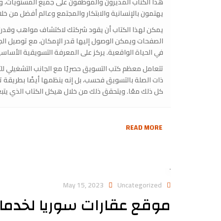
هذا الكتاب المديرون والموظفون على جميع المستويات، وكذلك
يهتمون بالإنسانية والابتكار والمجتمع وعالم أفضل من خل
يمكن لهذا الكتاب أن يقود شركتك لاكتشاف مواهب وقدرا
الصفحات ويمكن الوصول إليها قدر الإمكان، مع توصيل الج
في الحياة الواقعية. يركز على المعرفة التسويقية الأساس
تتعامل معظم كتب التسويق حصريًا مع الجانب التشغيلي للتس
ذات الصلة بالتسويق فحسب، بل إنه ينظمها أيضًا بطريق
كل ذلك معًا. ويتحقق ذلك من خلال هيكل الكتاب الذي يتبع
READ MORE
May 15, 2023
Uncategorized
موقع عقارات سوريا لخدمات