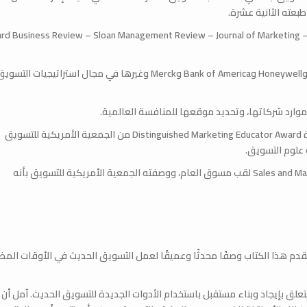
طبعته الثانية عشرة.
قد نشر أكثر من 100 مقال في مجلات رائدة، بما في ذلك d Business Review – Sloan Management Review – Journal of Marketing
كما عمل مستشارًا لشركة IBM وGeneral Electric وAT&T وHoneywell وBank of America وMerck وغيرها في مجال استراتيجيات التسو
ارد شركاتها، وتحديد موقعها للمنافسة العالمية.
حصل البروفيسور Kotler على جوائز كبرى، بما في ذلك جائزة Distinguished Marketing Educator Award من الجمعية الأمريكية للتسويق
وقد أطلق عليه من قبل Sales and Marketing Executives International لقب مسوق العام، ووصفته الجمعية الأمريكية للتسويق بأنه
 يقدم هذا الكتاب وصفًا محدثًا وعميقًا لعمل التسويق الحديث في الأوقات الم
لق بإيجاد وبناء مستقبل باستخدام الأدوات الجديدة للتسويق الحديث. آمل أن ي