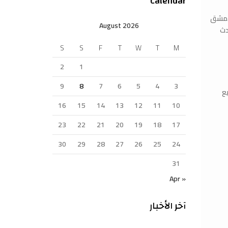
Calendar
ق *بيلدكس 2025، الذي يُقام في دمشق
August 2026
أحدث
S
S
F
T
W
T
M
2
1
9
8
7
6
5
4
3
بتوسيع
16
15
14
13
12
11
10
23
22
21
20
19
18
17
30
29
28
27
26
25
24
31
« Apr
آخر الأخبار