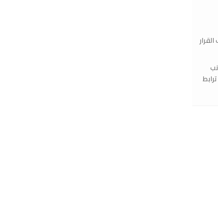
القرار
نب
رابط